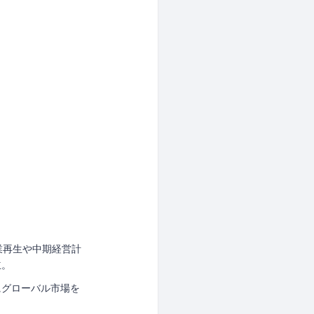
事業再生や中期経営計
立。
にグローバル市場を