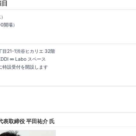
催日
水）
:00開場）
目21-1渋谷ヒカリエ 32階
DI ∞ Labo スペース
階に特設受付を開設します
代表取締役 平田祐介 氏