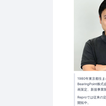
1980年東京都生
BearingPo
画策定、新規事業開
Reproでは従来
開拓中。