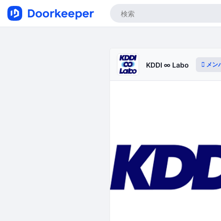
メン
KDDI ∞ Labo